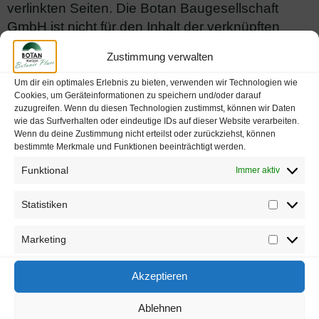
verlinkten Seiten. Die Botan Baugesellschaft
GmbH ist nicht für den Inhalt der verknüpften
Seiten verantwortlich und macht sich den Inhalt
Zustimmung verwalten
nicht zu eigen. Für illegale, fehlerhafte oder
unvollständige Inhalte sowie für Schäden, die
Um dir ein optimales Erlebnis zu bieten, verwenden wir Technologien wie
Cookies, um Geräteinformationen zu speichern und/oder darauf
durch die Nutzung oder Nichtnutzung der
zuzugreifen. Wenn du diesen Technologien zustimmst, können wir Daten
Informationen entstehen, haftet allein der Anbieter
wie das Surfverhalten oder eindeutige IDs auf dieser Website verarbeiten.
Wenn du deine Zustimmung nicht erteilst oder zurückziehst, können
der Web-Site, auf die verwiesen wurde.
bestimmte Merkmale und Funktionen beeinträchtigt werden.
Urheber- und Kennzeichenrecht
Funktional
Immer aktiv
Der Autor ist bestrebt, in allen Publikationen die
Statistiken
Urheberrechte der verwendeten Grafiken,
Statisti
Tondokumente, Videosequenzen und Texte zu
Marketing
beachten, von ihm selbst erstellte Grafiken,
Marketi
Tondokumente, Videosequenzen und Texte zu
Akzeptieren
nutzen oder auf lizenzfreie Grafiken,
Tondokumente, Videosequenzen und Texte
Ablehnen
zurückzugreifen. Alle innerhalb des