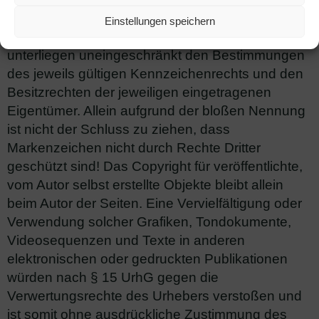
Internetangebotes genannten und ggf. durch
Einstellungen speichern
Dritte geschützten Marken- und Warenzeichen
unterliegen uneingeschränkt den Bestimmungen
des jeweils gültigen Kennzeichenrechts und den
Besitzrechten der jeweiligen eingetragenen
Eigentümer. Allein aufgrund der bloßen Nennung
ist nicht der Schluss zu ziehen, dass
Markenzeichen nicht durch Rechte Dritter
geschützt sind! Das Copyright für veröffentlichte,
vom Autor selbst erstellte Objekte bleibt allein
beim Autor der Seiten. Eine Vervielfältigung oder
Verwendung solcher Grafiken, Tondokumente,
Videosequenzen und Texte in anderen
elektronischen oder gedruckten Publikationen
würden nach § 15 UrhG gegen die
Verwertungsrechte des Urhebers verstoßen und
ist somit ohne ausdrückliche Zustimmung des